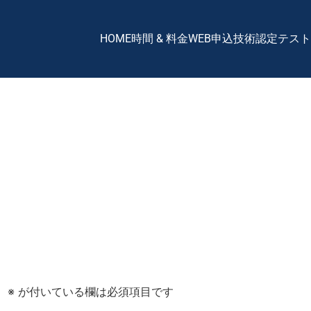
HOME
時間 & 料金
WEB申込
技術認定テスト
。
※
が付いている欄は必須項目です