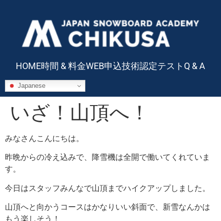
HOME
時間 & 料金
WEB申込
技術認定テスト
Q & A
Japanese
いざ！山頂へ！
みなさんこんにちは。
昨晩からの冷え込みで、降雪機は全開で働いてくれていま
す。
今日はスタッフみんなで山頂までハイクアップしました。
山頂へと向かうコースはかなりいい斜面で、新雪なんかは
もう楽しそう！