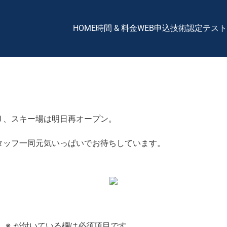
HOME
時間 & 料金
WEB申込
技術認定テスト
り、スキー場は明日再オープン。
タッフ一同元気いっぱいでお待ちしています。
。
※
が付いている欄は必須項目です