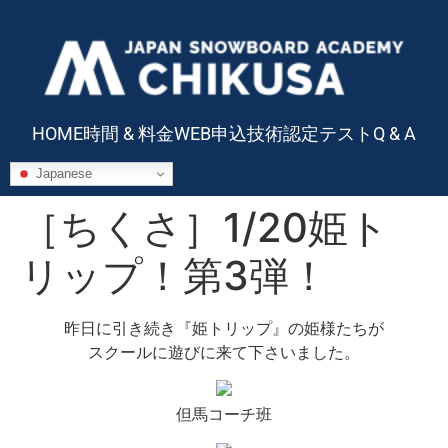
HOME
時間 & 料金
WEB申込
技術認定テスト
Q & A
Japanese
［ちくさ］1/20姫ト
リップ！第3弾！
昨日に引き続き『姫トリップ』の姫様たちが
スクールに遊びに来て下さいました。
但馬コーチ班