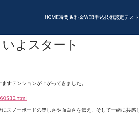
HOME
時間 & 料金
WEB申込
技術認定テスト
いよいよスタート
すますテンションが上がってきました。
060586.html
緒にスノーボードの楽しさや面白さを伝え、そして一緒に共感