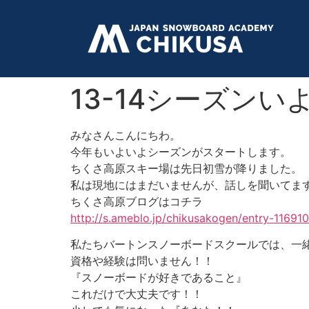
13-14シーズン
みなさんこんにちわ。
今年もいよいよシーズンがスタートします。
ちくさ高原スキー場は先日初雪が降りました。
私は現地にはまだいませんが、話しを聞いてま
ちくさ高原ブログはコチラ
http://s.ameblo.jp/chikusakogen/entry-11691
私たちバートンスノーボードスクールでは、一
資格や経験は問いません！！
『スノーボードが好きであること』
これだけで大丈夫です！！