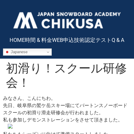
HOME
時間 & 料金
WEB申込
技術認定テスト
Q & A
Japanese
初滑り！スクール研修
会！
みなさん、こんにちわ。
先日、岐阜県の鷲ケ岳スキー場にてバートンスノーボード
スクールの初滑り滑走研修会が行われました。
私も参加しデモンストレーションをさせて頂きました。