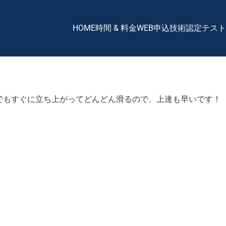
HOME
時間 & 料金
WEB申込
技術認定テスト
でもすぐに立ち上がってどんどん滑るので、上達も早いです！