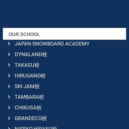
OUR SCHOOL
JAPAN SNOWBOARD ACADEMY
DYNALAND校
TAKASU校
HIRUGANO校
SKI JAM校
TAMBARA校
CHIKUSA校
GRANDECO校
NISEKO HIRAFU校