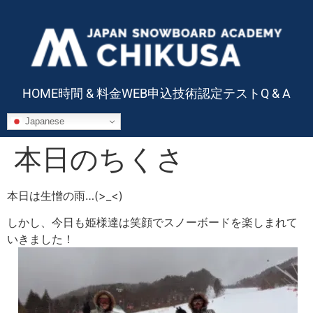
HOME
時間 & 料金
WEB申込
技術認定テスト
Q & A
Japanese
本日のちくさ
本日は生憎の雨…(>_<)
しかし、今日も姫様達は笑顔でスノーボードを楽しまれて
いきました！