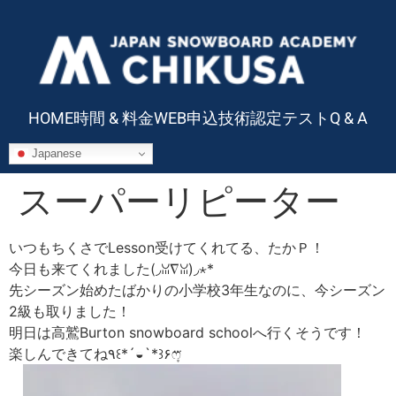
HOME
時間 & 料金
WEB申込
技術認定テスト
Q & A
Japanese
スーパーリピーター
いつもちくさでLesson受けてくれてる、たかＰ！
今日も来てくれました(◞ꈍ∇ꈍ)◞⋆*
先シーズン始めたばかりの小学校3年生なのに、今シーズン
2級も取りました！
明日は高鷲Burton snowboard schoolへ行くそうです！
楽しんできてね٩꒰*´◒`*꒱۶ෆ͙⃛