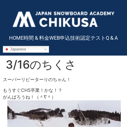
HOME
時間 & 料金
WEB申込
技術認定テスト
Q & A
Japanese
3/16のちくさ
スーパーリピーターりのちゃん！
もうすぐCH5卒業！かな！？
がんばろうね！（＾∇＾）