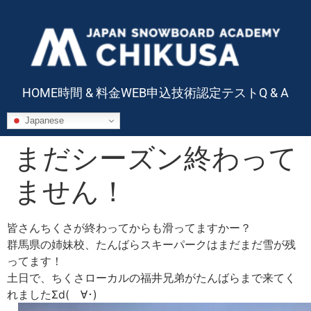
HOME
時間 & 料金
WEB申込
技術認定テスト
Q & A
Japanese
まだシーズン終わって
ません！
皆さんちくさが終わってからも滑ってますかー？
群馬県の姉妹校、たんばらスキーパークはまだまだ雪が残
ってます！
土日で、ちくさローカルの福井兄弟がたんばらまで来てく
れましたΣd(ゝ∀･)