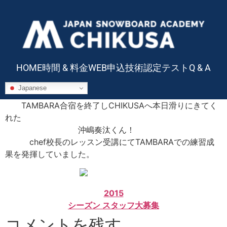
HOME
時間 & 料金
WEB申込
技術認定テスト
Q & A
Japanese
TAMBARA合宿を終了しCHIKUSAへ本日滑りにきてく
れた
沖嶋奏汰くん！
chef校長のレッスン受講にてTAMBARAでの練習成
果を発揮していました。
2015
シーズン スタッフ大募集
コメントを残す