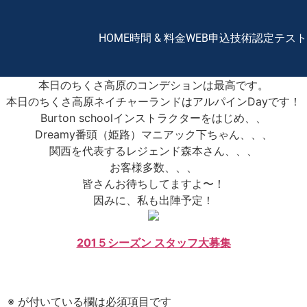
HOME
時間 & 料金
WEB申込
技術認定テスト
本日のちくさ高原のコンデションは最高です。
本日のちくさ高原ネイチャーランドはアルパインDayです！
Burton schoolインストラクターをはじめ、、
Dreamy番頭（姫路）マニアック下ちゃん、、、
関西を代表するレジェンド森本さん、、、
お客様多数、、、
皆さんお待ちしてますよ〜！
因みに、私も出陣予定！
201５シーズン スタッフ大募集
。
※
が付いている欄は必須項目です