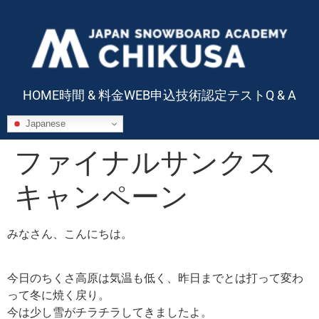
HOME
時間 & 料金
WEB申込
技術認定テスト
Q & A
Japanese
ファイナルサンクス
キャンペーン
みなさん、こんにちは。
今日のちくさ高原は気温も低く、昨日までとは打って変わ
って冬に焼く戻り。
今は少し雪がチラチラしてきましたよ。