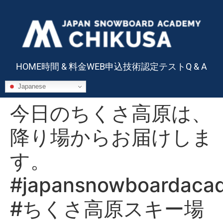
HOME
時間 & 料金
WEB申込
技術認定テスト
Q & A
Japanese
今日のちくさ高原は、
降り場からお届けしま
す。
#japansnowboardaca
#ちくさ高原スキー場