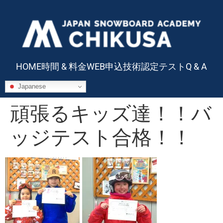
HOME
時間 & 料金
WEB申込
技術認定テスト
Q & A
Japanese
頑張るキッズ達！！バ
ッジテスト合格！！