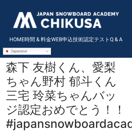
HOME
時間 & 料金
WEB申込
技術認定テスト
Q & A
Japanese
森下 友樹くん、愛梨
ちゃん野村 郁斗くん
三宅 玲菜ちゃんバッ
ジ認定おめでとう！！
#japansnowboardaca