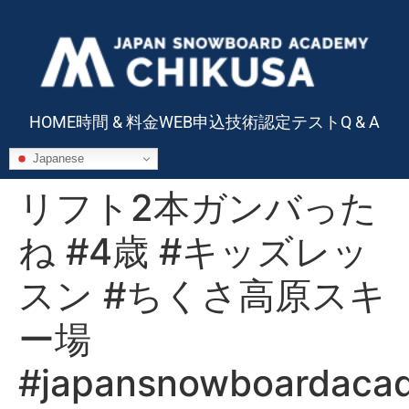
HOME
時間 & 料金
WEB申込
技術認定テスト
Q & A
Japanese
リフト2本ガンバった
ね #4歳 #キッズレッ
スン #ちくさ高原スキ
ー場
#japansnowboardaca