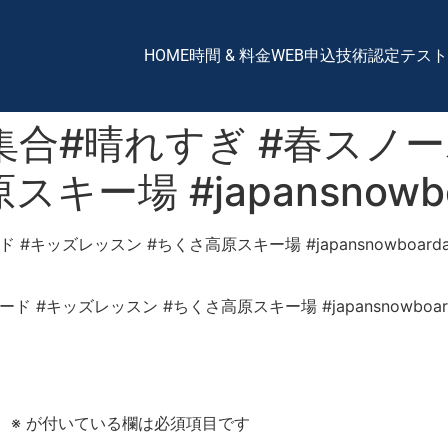
HOME
時間 & 料金
WEB申込
技術認定テスト
合#晴れすぎ #春スノー
ー場 #japansnowbo
ッズレッスン #ちくさ高原スキー場 #japansnowboardac
。
※
が付いている欄は必須項目です