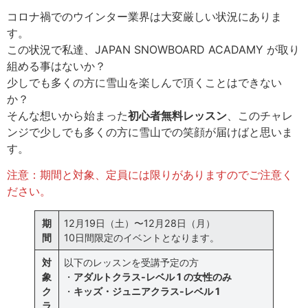
コロナ禍でのウインター業界は大変厳しい状況にありま
す。
この状況で私達、JAPAN SNOWBOARD ACADAMY が取り
組める事はないか？
少しでも多くの方に雪山を楽しんで頂くことはできない
か？
そんな想いから始まった
初心者無料レッスン
、このチャレ
ンジで少しでも多くの方に雪山での笑顔が届けばと思いま
す。
注意：期間と対象、定員には限りがありますのでご注意く
ださい。
期
12月19日（土）〜12月28日（月）
間
10日間限定のイベントとなります。
対
以下のレッスンを受講予定の方
象
・
アダルトクラス-レベル 1 の女性のみ
ク
・
キッズ・ジュニアクラス-レベル 1
ラ