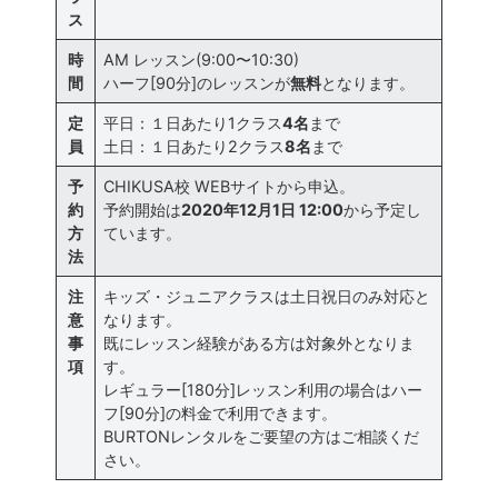
ス
時
AM レッスン(9:00〜10:30)
間
ハーフ[90分]のレッスンが
無料
となります。
定
平日：１日あたり1クラス
4名
まで
員
土日：１日あたり2クラス
8名
まで
予
CHIKUSA校 WEBサイトから申込。
約
予約開始は
2020年12月1日 12:00
から予定し
方
ています。
法
注
キッズ・ジュニアクラスは土日祝日のみ対応と
意
なります。
事
既にレッスン経験がある方は対象外となりま
項
す。
レギュラー[180分]レッスン利用の場合はハー
フ[90分]の料金で利用できます。
BURTONレンタルをご要望の方はご相談くだ
さい。