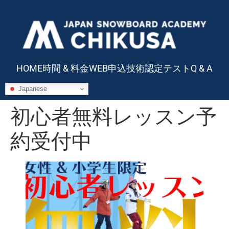
HOME
時間 & 料金
WEB申込
技術認定テスト
Q & A
Japanese
初心者無料レッスン予
約受付中