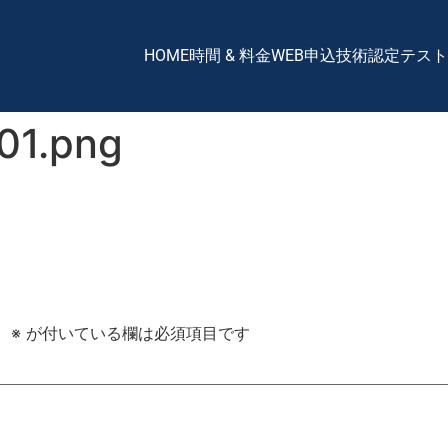
HOME
時間 & 料金
WEB申込
技術認定テスト
1.png
。
※
が付いている欄は必須項目です