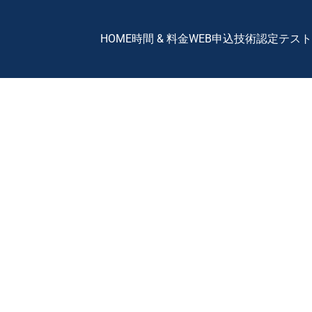
HOME
時間 & 料金
WEB申込
技術認定テスト