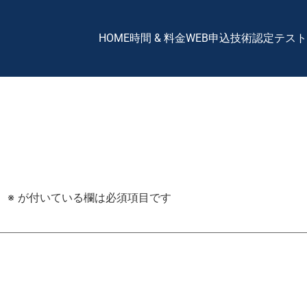
HOME
時間 & 料金
WEB申込
技術認定テスト
。
※
が付いている欄は必須項目です