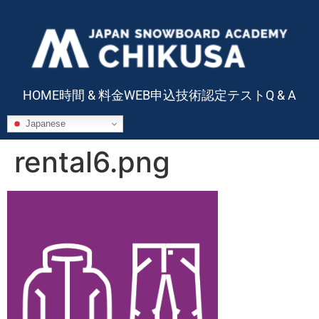
HOME
時間 & 料金
WEB申込
技術認定テスト
Q & A
Japanese
rental6.png