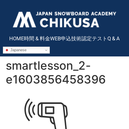
HOME
時間 & 料金
WEB申込
技術認定テスト
Q & A
Japanese
smartlesson_2-
e1603856458396